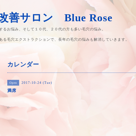
善サロン Blue Rose
するお悩み、そして１０代、２０代の方も多い毛穴の悩み。
ある毛穴エクストラクションで、長年の毛穴の悩みも解消していきます。
カレンダー
2017-10-24 (Tue)
Open
満席