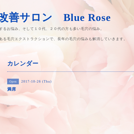
善サロン Blue Rose
するお悩み、そして１０代、２０代の方も多い毛穴の悩み。
ある毛穴エクストラクションで、長年の毛穴の悩みも解消していきます。
カレンダー
2017-10-26 (Thu)
Open
満席