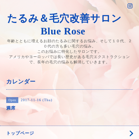
たるみ＆毛穴改善サロン
Blue Rose
年齢とともに増えるお顔のたるみに関するお悩み、そして１０代、２
０代の方も多い毛穴の悩み。
このお悩みに特化したサロンです。
アメリカやヨーロッパでは長い歴史がある毛穴エクストラクション
で、長年の毛穴の悩みも解消していきます。
カレンダー
2017-11-16 (Thu)
Open
満席
トップページ