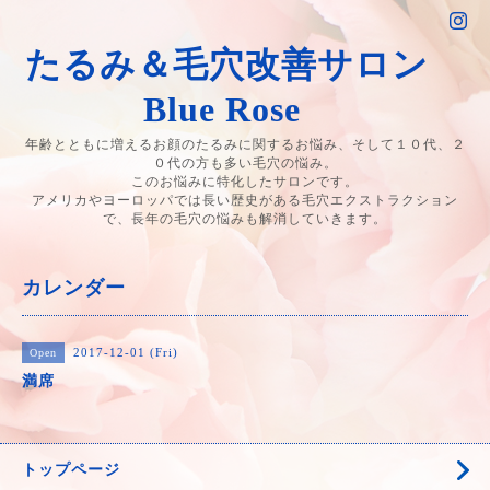
たるみ＆毛穴改善サロン
Blue Rose
年齢とともに増えるお顔のたるみに関するお悩み、そして１０代、２
０代の方も多い毛穴の悩み。
このお悩みに特化したサロンです。
アメリカやヨーロッパでは長い歴史がある毛穴エクストラクション
で、長年の毛穴の悩みも解消していきます。
カレンダー
2017-12-01 (Fri)
Open
満席
トップページ