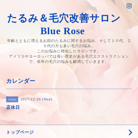
たるみ＆毛穴改善サロン
Blue Rose
年齢とともに増えるお顔のたるみに関するお悩み、そして１０代、２
０代の方も多い毛穴の悩み。
このお悩みに特化したサロンです。
アメリカやヨーロッパでは長い歴史がある毛穴エクストラクション
で、長年の毛穴の悩みも解消していきます。
カレンダー
2017-12-20 (Wed)
close
店休日
トップページ