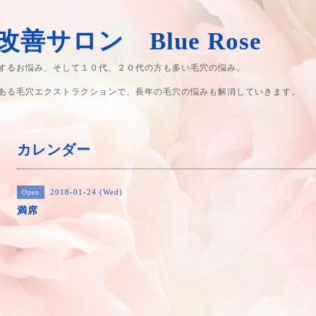
善サロン Blue Rose
するお悩み、そして１０代、２０代の方も多い毛穴の悩み。
ある毛穴エクストラクションで、長年の毛穴の悩みも解消していきます。
カレンダー
2018-01-24 (Wed)
Open
満席