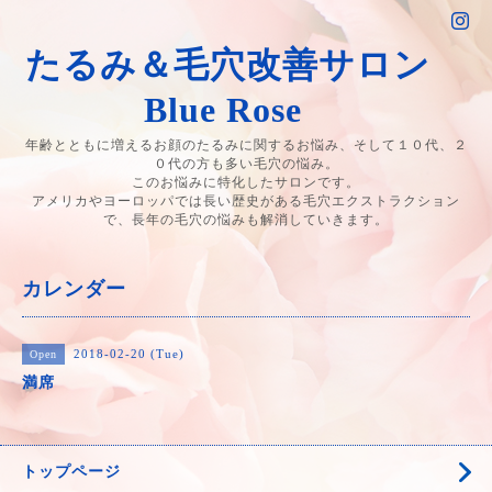
たるみ＆毛穴改善サロン
Blue Rose
年齢とともに増えるお顔のたるみに関するお悩み、そして１０代、２
０代の方も多い毛穴の悩み。
このお悩みに特化したサロンです。
アメリカやヨーロッパでは長い歴史がある毛穴エクストラクション
で、長年の毛穴の悩みも解消していきます。
カレンダー
2018-02-20 (Tue)
Open
満席
トップページ