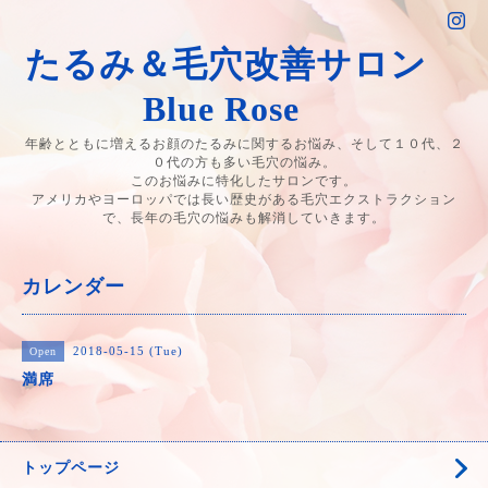
たるみ＆毛穴改善サロン
Blue Rose
年齢とともに増えるお顔のたるみに関するお悩み、そして１０代、２
０代の方も多い毛穴の悩み。
このお悩みに特化したサロンです。
アメリカやヨーロッパでは長い歴史がある毛穴エクストラクション
で、長年の毛穴の悩みも解消していきます。
カレンダー
2018-05-15 (Tue)
Open
満席
トップページ