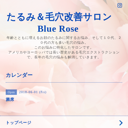
たるみ＆毛穴改善サロン
Blue Rose
年齢とともに増えるお顔のたるみに関するお悩み、そして１０代、２
０代の方も多い毛穴の悩み。
このお悩みに特化したサロンです。
アメリカやヨーロッパでは長い歴史がある毛穴エクストラクション
で、長年の毛穴の悩みも解消していきます。
カレンダー
2018-06-01 (Fri)
Open
満席
トップページ