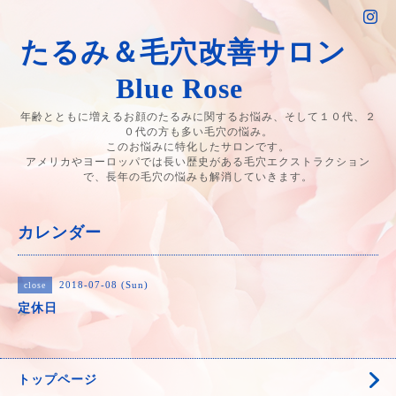
たるみ＆毛穴改善サロン
Blue Rose
年齢とともに増えるお顔のたるみに関するお悩み、そして１０代、２
０代の方も多い毛穴の悩み。
このお悩みに特化したサロンです。
アメリカやヨーロッパでは長い歴史がある毛穴エクストラクション
で、長年の毛穴の悩みも解消していきます。
カレンダー
2018-07-08 (Sun)
close
定休日
トップページ