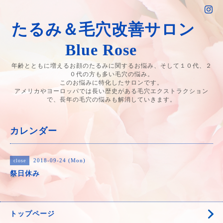
たるみ＆毛穴改善サロン
Blue Rose
年齢とともに増えるお顔のたるみに関するお悩み、そして１０代、２
０代の方も多い毛穴の悩み。
このお悩みに特化したサロンです。
アメリカやヨーロッパでは長い歴史がある毛穴エクストラクション
で、長年の毛穴の悩みも解消していきます。
カレンダー
2018-09-24 (Mon)
close
祭日休み
トップページ