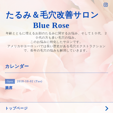
たるみ＆毛穴改善サロン
Blue Rose
年齢とともに増えるお顔のたるみに関するお悩み、そして１０代、２
０代の方も多い毛穴の悩み。
このお悩みに特化したサロンです。
アメリカやヨーロッパでは長い歴史がある毛穴エクストラクション
で、長年の毛穴の悩みも解消していきます。
カレンダー
2018-10-02 (Tue)
Open
満席
トップページ