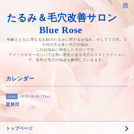
たるみ＆毛穴改善サロン
Blue Rose
年齢とともに増えるお顔のたるみに関するお悩み、そして１０代、２
０代の方も多い毛穴の悩み。
このお悩みに特化したサロンです。
アメリカやヨーロッパでは長い歴史がある毛穴エクストラクション
で、長年の毛穴の悩みも解消していきます。
カレンダー
2018-10-04 (Thu)
close
定休日
トップページ