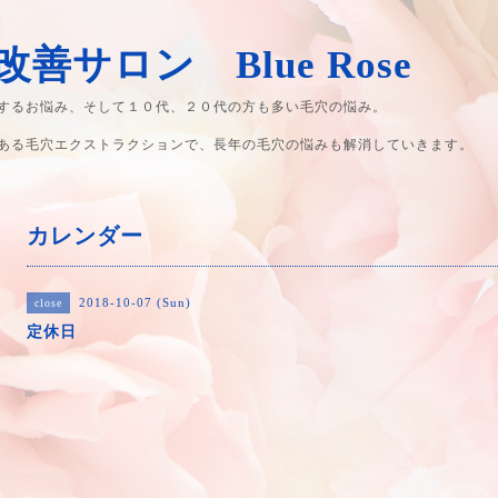
善サロン Blue Rose
するお悩み、そして１０代、２０代の方も多い毛穴の悩み。
ある毛穴エクストラクションで、長年の毛穴の悩みも解消していきます。
カレンダー
2018-10-07 (Sun)
close
定休日