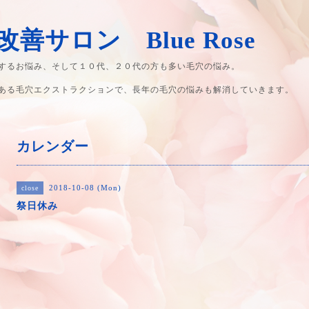
善サロン Blue Rose
するお悩み、そして１０代、２０代の方も多い毛穴の悩み。
ある毛穴エクストラクションで、長年の毛穴の悩みも解消していきます。
カレンダー
2018-10-08 (Mon)
close
祭日休み