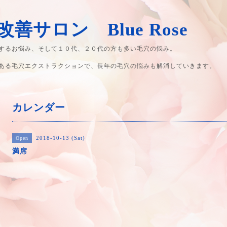
善サロン Blue Rose
するお悩み、そして１０代、２０代の方も多い毛穴の悩み。
ある毛穴エクストラクションで、長年の毛穴の悩みも解消していきます。
カレンダー
2018-10-13 (Sat)
Open
満席