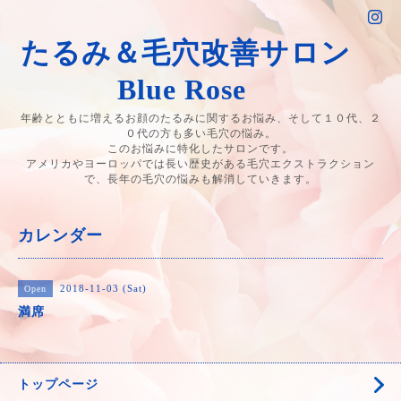
たるみ＆毛穴改善サロン
Blue Rose
年齢とともに増えるお顔のたるみに関するお悩み、そして１０代、２
０代の方も多い毛穴の悩み。
このお悩みに特化したサロンです。
アメリカやヨーロッパでは長い歴史がある毛穴エクストラクション
で、長年の毛穴の悩みも解消していきます。
カレンダー
2018-11-03 (Sat)
Open
満席
トップページ