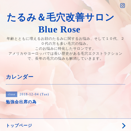
たるみ＆毛穴改善サロン
Blue Rose
年齢とともに増えるお顔のたるみに関するお悩み、そして１０代、２
０代の方も多い毛穴の悩み。
このお悩みに特化したサロンです。
アメリカやヨーロッパでは長い歴史がある毛穴エクストラクション
で、長年の毛穴の悩みも解消していきます。
カレンダー
2018-12-04 (Tue)
close
勉強会出席の為
トップページ