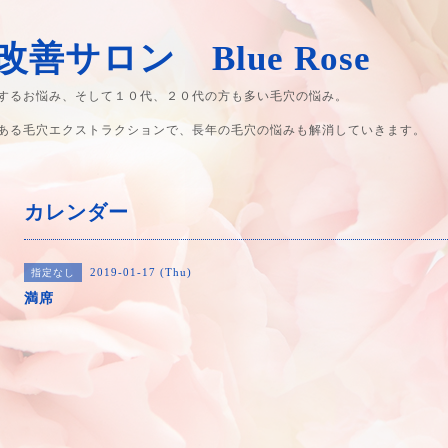
善サロン Blue Rose
するお悩み、そして１０代、２０代の方も多い毛穴の悩み。
ある毛穴エクストラクションで、長年の毛穴の悩みも解消していきます。
カレンダー
2019-01-17 (Thu)
指定なし
満席