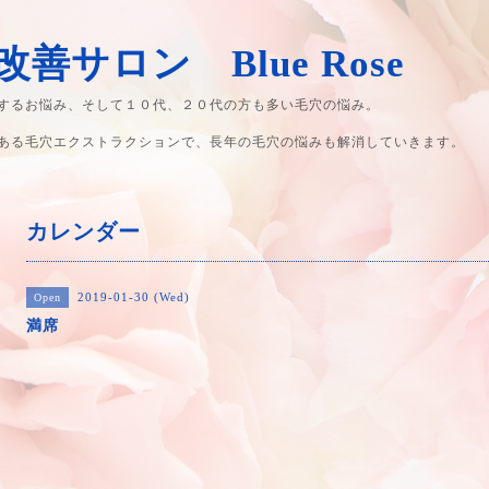
善サロン Blue Rose
するお悩み、そして１０代、２０代の方も多い毛穴の悩み。
ある毛穴エクストラクションで、長年の毛穴の悩みも解消していきます。
カレンダー
2019-01-30 (Wed)
Open
満席