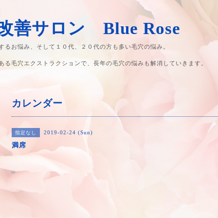
善サロン Blue Rose
するお悩み、そして１０代、２０代の方も多い毛穴の悩み。
ある毛穴エクストラクションで、長年の毛穴の悩みも解消していきます。
カレンダー
2019-02-24 (Sun)
指定なし
満席