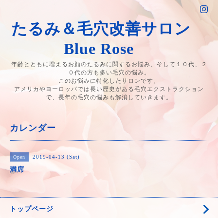
たるみ＆毛穴改善サロン
Blue Rose
年齢とともに増えるお顔のたるみに関するお悩み、そして１０代、２
０代の方も多い毛穴の悩み。
このお悩みに特化したサロンです。
アメリカやヨーロッパでは長い歴史がある毛穴エクストラクション
で、長年の毛穴の悩みも解消していきます。
カレンダー
2019-04-13 (Sat)
Open
満席
トップページ