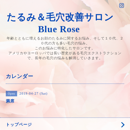
たるみ＆毛穴改善サロン
Blue Rose
年齢とともに増えるお顔のたるみに関するお悩み、そして１０代、２
０代の方も多い毛穴の悩み。
このお悩みに特化したサロンです。
アメリカやヨーロッパでは長い歴史がある毛穴エクストラクション
で、長年の毛穴の悩みも解消していきます。
カレンダー
2019-04-27 (Sat)
Open
満席
トップページ