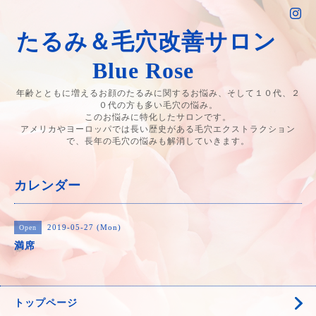
たるみ＆毛穴改善サロン
Blue Rose
年齢とともに増えるお顔のたるみに関するお悩み、そして１０代、２
０代の方も多い毛穴の悩み。
このお悩みに特化したサロンです。
アメリカやヨーロッパでは長い歴史がある毛穴エクストラクション
で、長年の毛穴の悩みも解消していきます。
カレンダー
2019-05-27 (Mon)
Open
満席
トップページ