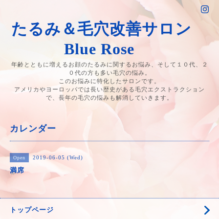
たるみ＆毛穴改善サロン
Blue Rose
年齢とともに増えるお顔のたるみに関するお悩み、そして１０代、２
０代の方も多い毛穴の悩み。
このお悩みに特化したサロンです。
アメリカやヨーロッパでは長い歴史がある毛穴エクストラクション
で、長年の毛穴の悩みも解消していきます。
カレンダー
2019-06-05 (Wed)
Open
満席
トップページ