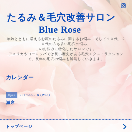
たるみ＆毛穴改善サロン
Blue Rose
年齢とともに増えるお顔のたるみに関するお悩み、そして１０代、２
０代の方も多い毛穴の悩み。
このお悩みに特化したサロンです。
アメリカやヨーロッパでは長い歴史がある毛穴エクストラクション
で、長年の毛穴の悩みも解消していきます。
カレンダー
2019-09-18 (Wed)
Open
満席
トップページ