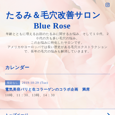
たるみ＆毛穴改善サロン
Blue Rose
年齢とともに増えるお顔のたるみに関するお悩み、そして１０代、２
０代の方も多い毛穴の悩み。
このお悩みに特化したサロンです。
アメリカやヨーロッパでは長い歴史がある毛穴エクストラクション
で、長年の毛穴の悩みも解消していきます。
カレンダー
2019-10-29 (Tue)
指定なし
電気美容バリと生コラーゲンのコラボ企画 満席
10時、11：30、13時、14：30