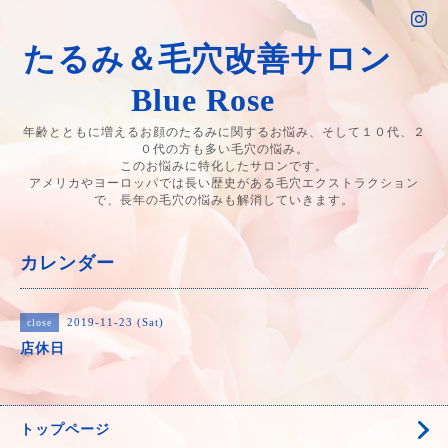
たるみ＆毛穴改善サロン
Blue Rose
年齢とともに増えるお顔のたるみに関するお悩み、そして１０代、２
０代の方も多い毛穴の悩み。
このお悩みに特化したサロンです。
アメリカやヨーロッパでは長い歴史がある毛穴エクストラクション
で、長年の毛穴の悩みも解消していきます。
カレンダー
2019-11-23 (Sat)
close
店休日
トップページ