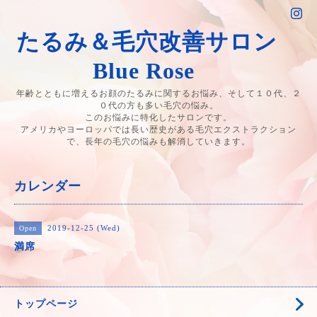
たるみ＆毛穴改善サロン
Blue Rose
年齢とともに増えるお顔のたるみに関するお悩み、そして１０代、２
０代の方も多い毛穴の悩み。
このお悩みに特化したサロンです。
アメリカやヨーロッパでは長い歴史がある毛穴エクストラクション
で、長年の毛穴の悩みも解消していきます。
カレンダー
2019-12-25 (Wed)
Open
満席
トップページ