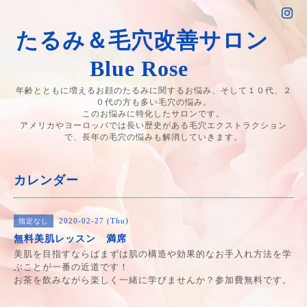
たるみ＆毛穴改善サロン
Blue Rose
年齢とともに増えるお顔のたるみに関するお悩み、そして１０代、２
０代の方も多い毛穴の悩み。
このお悩みに特化したサロンです。
アメリカやヨーロッパでは長い歴史がある毛穴エクストラクション
で、長年の毛穴の悩みも解消していきます。
カレンダー
2020-02-27 (Thu)
指定なし
無料美肌レッスン 満席
美肌を目指すならばまずは肌の構造や効果的なお手入れ方法を学
ぶことが一番の近道です！
お茶を飲みながら楽しく一緒に学びませんか？参加費無料です。