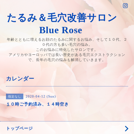
たるみ＆毛穴改善サロン
Blue Rose
年齢とともに増えるお顔のたるみに関するお悩み、そして１０代、２
０代の方も多い毛穴の悩み。
このお悩みに特化したサロンです。
アメリカやヨーロッパでは長い歴史がある毛穴エクストラクション
で、長年の毛穴の悩みも解消していきます。
カレンダー
2020-04-12 (Sun)
指定なし
１０時ご予約済み、１４時空き
トップページ