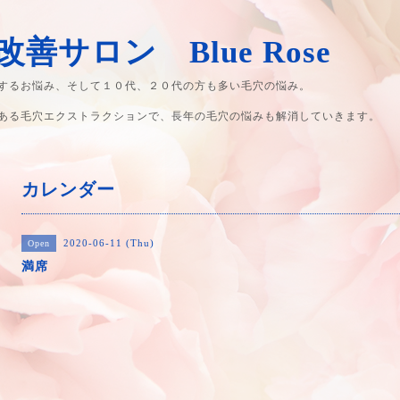
善サロン Blue Rose
するお悩み、そして１０代、２０代の方も多い毛穴の悩み。
ある毛穴エクストラクションで、長年の毛穴の悩みも解消していきます。
カレンダー
2020-06-11 (Thu)
Open
満席