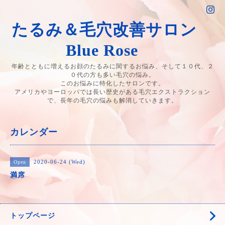
たるみ＆毛穴改善サロン
Blue Rose
年齢とともに増えるお顔のたるみに関するお悩み、そして１０代、２
０代の方も多い毛穴の悩み。
このお悩みに特化したサロンです。
アメリカやヨーロッパでは長い歴史がある毛穴エクストラクション
で、長年の毛穴の悩みも解消していきます。
カレンダー
2020-06-24 (Wed)
Open
満席
トップページ