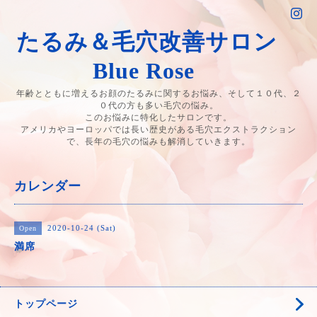
たるみ＆毛穴改善サロン
Blue Rose
年齢とともに増えるお顔のたるみに関するお悩み、そして１０代、２
０代の方も多い毛穴の悩み。
このお悩みに特化したサロンです。
アメリカやヨーロッパでは長い歴史がある毛穴エクストラクション
で、長年の毛穴の悩みも解消していきます。
カレンダー
2020-10-24 (Sat)
Open
満席
トップページ