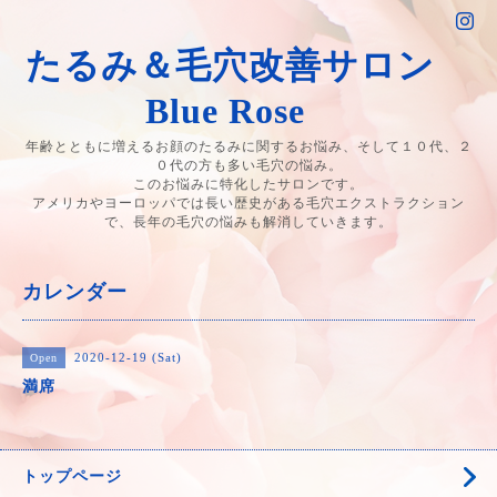
たるみ＆毛穴改善サロン
Blue Rose
年齢とともに増えるお顔のたるみに関するお悩み、そして１０代、２
０代の方も多い毛穴の悩み。
このお悩みに特化したサロンです。
アメリカやヨーロッパでは長い歴史がある毛穴エクストラクション
で、長年の毛穴の悩みも解消していきます。
カレンダー
2020-12-19 (Sat)
Open
満席
トップページ