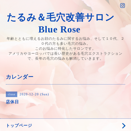
たるみ＆毛穴改善サロン
Blue Rose
年齢とともに増えるお顔のたるみに関するお悩み、そして１０代、２
０代の方も多い毛穴の悩み。
このお悩みに特化したサロンです。
アメリカやヨーロッパでは長い歴史がある毛穴エクストラクション
で、長年の毛穴の悩みも解消していきます。
カレンダー
2020-12-20 (Sun)
close
店休日
トップページ