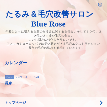
たるみ＆毛穴改善サロン
Blue Rose
年齢とともに増えるお顔のたるみに関するお悩み、そして１０代、２
０代の方も多い毛穴の悩み。
このお悩みに特化したサロンです。
アメリカやヨーロッパでは長い歴史がある毛穴エクストラクション
で、長年の毛穴の悩みも解消していきます。
カレンダー
2021-03-13 (Sat)
Open
満席
トップページ