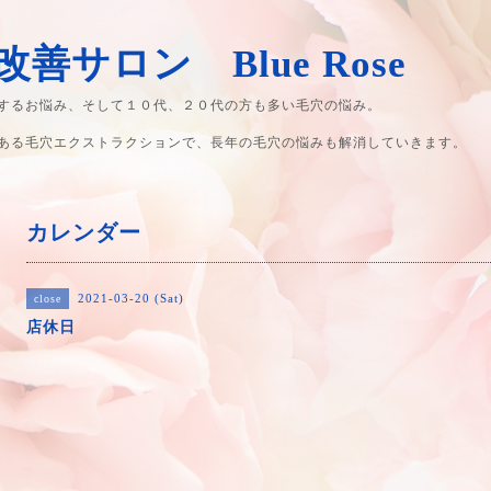
善サロン Blue Rose
するお悩み、そして１０代、２０代の方も多い毛穴の悩み。
ある毛穴エクストラクションで、長年の毛穴の悩みも解消していきます。
カレンダー
2021-03-20 (Sat)
close
店休日