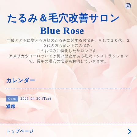
たるみ＆毛穴改善サロン
Blue Rose
年齢とともに増えるお顔のたるみに関するお悩み、そして１０代、２
０代の方も多い毛穴の悩み。
このお悩みに特化したサロンです。
アメリカやヨーロッパでは長い歴史がある毛穴エクストラクション
で、長年の毛穴の悩みも解消していきます。
カレンダー
2021-04-20 (Tue)
Open
満席
トップページ