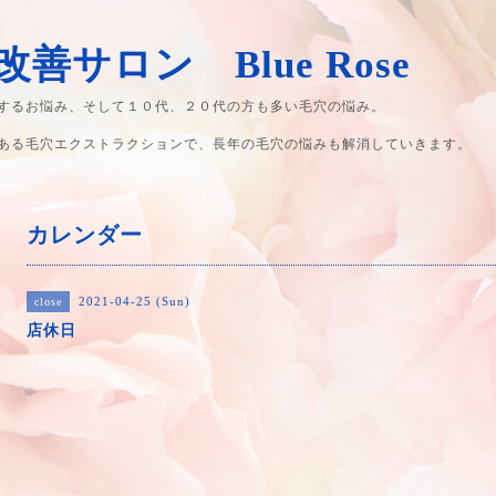
善サロン Blue Rose
するお悩み、そして１０代、２０代の方も多い毛穴の悩み。
ある毛穴エクストラクションで、長年の毛穴の悩みも解消していきます。
カレンダー
2021-04-25 (Sun)
close
店休日