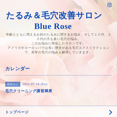
たるみ＆毛穴改善サロン
Blue Rose
年齢とともに増えるお顔のたるみに関するお悩み、そして１０代、２
０代の方も多い毛穴の悩み。
このお悩みに特化したサロンです。
アメリカやヨーロッパでは長い歴史がある毛穴エクストラクション
で、長年の毛穴の悩みも解消していきます。
カレンダー
2021-07-16 (Fri)
指定なし
毛穴クリーニング講習満席
トップページ