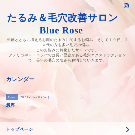
たるみ＆毛穴改善サロン
Blue Rose
年齢とともに増えるお顔のたるみに関するお悩み、そして１０代、２
０代の方も多い毛穴の悩み。
このお悩みに特化したサロンです。
アメリカやヨーロッパでは長い歴史がある毛穴エクストラクション
で、長年の毛穴の悩みも解消していきます。
カレンダー
2021-11-20 (Sat)
Open
満席
トップページ