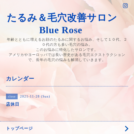
たるみ＆毛穴改善サロン
Blue Rose
年齢とともに増えるお顔のたるみに関するお悩み、そして１０代、２
０代の方も多い毛穴の悩み。
このお悩みに特化したサロンです。
アメリカやヨーロッパでは長い歴史がある毛穴エクストラクション
で、長年の毛穴の悩みも解消していきます。
カレンダー
2021-11-28 (Sun)
close
店休日
トップページ