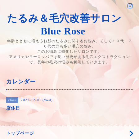
たるみ＆毛穴改善サロン
Blue Rose
年齢とともに増えるお顔のたるみに関するお悩み、そして１０代、２
０代の方も多い毛穴の悩み。
このお悩みに特化したサロンです。
アメリカやヨーロッパでは長い歴史がある毛穴エクストラクション
で、長年の毛穴の悩みも解消していきます。
カレンダー
2021-12-01 (Wed)
close
店休日
トップページ