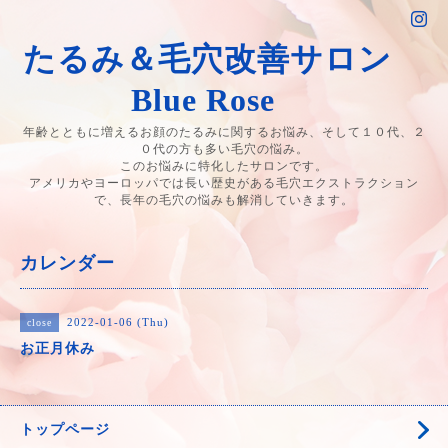
たるみ＆毛穴改善サロン
Blue Rose
年齢とともに増えるお顔のたるみに関するお悩み、そして１０代、２
０代の方も多い毛穴の悩み。
このお悩みに特化したサロンです。
アメリカやヨーロッパでは長い歴史がある毛穴エクストラクション
で、長年の毛穴の悩みも解消していきます。
カレンダー
2022-01-06 (Thu)
close
お正月休み
トップページ