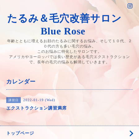
たるみ＆毛穴改善サロン
Blue Rose
年齢とともに増えるお顔のたるみに関するお悩み、そして１０代、２
０代の方も多い毛穴の悩み。
このお悩みに特化したサロンです。
アメリカやヨーロッパでは長い歴史がある毛穴エクストラクション
で、長年の毛穴の悩みも解消していきます。
カレンダー
2022-01-19 (Wed)
講習日
エクストラクション講習満席
トップページ