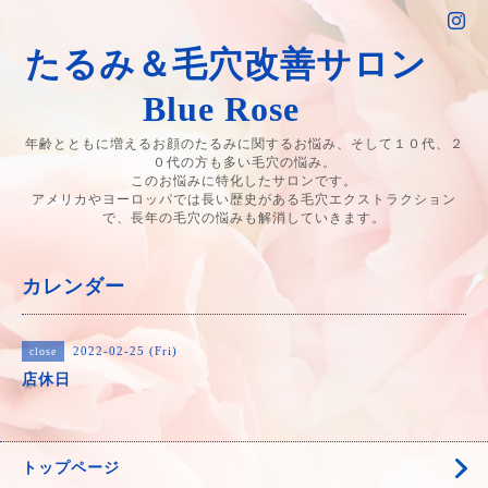
たるみ＆毛穴改善サロン
Blue Rose
年齢とともに増えるお顔のたるみに関するお悩み、そして１０代、２
０代の方も多い毛穴の悩み。
このお悩みに特化したサロンです。
アメリカやヨーロッパでは長い歴史がある毛穴エクストラクション
で、長年の毛穴の悩みも解消していきます。
カレンダー
2022-02-25 (Fri)
close
店休日
トップページ