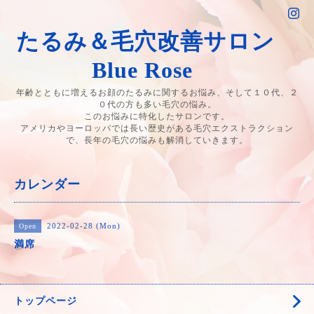
たるみ＆毛穴改善サロン
Blue Rose
年齢とともに増えるお顔のたるみに関するお悩み、そして１０代、２
０代の方も多い毛穴の悩み。
このお悩みに特化したサロンです。
アメリカやヨーロッパでは長い歴史がある毛穴エクストラクション
で、長年の毛穴の悩みも解消していきます。
カレンダー
2022-02-28 (Mon)
Open
満席
トップページ