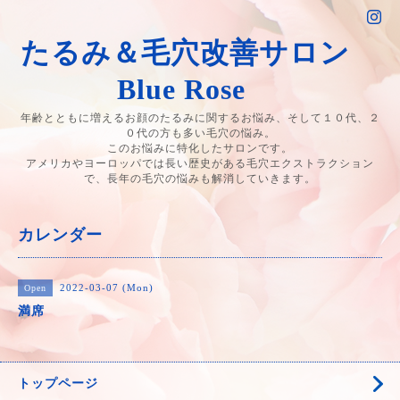
たるみ＆毛穴改善サロン
Blue Rose
年齢とともに増えるお顔のたるみに関するお悩み、そして１０代、２
０代の方も多い毛穴の悩み。
このお悩みに特化したサロンです。
アメリカやヨーロッパでは長い歴史がある毛穴エクストラクション
で、長年の毛穴の悩みも解消していきます。
カレンダー
2022-03-07 (Mon)
Open
満席
トップページ