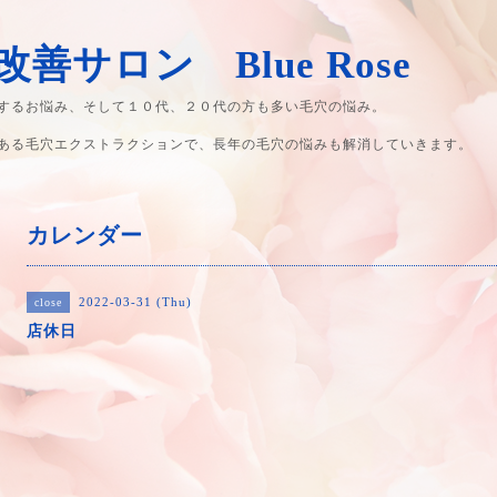
善サロン Blue Rose
するお悩み、そして１０代、２０代の方も多い毛穴の悩み。
ある毛穴エクストラクションで、長年の毛穴の悩みも解消していきます。
カレンダー
2022-03-31 (Thu)
close
店休日